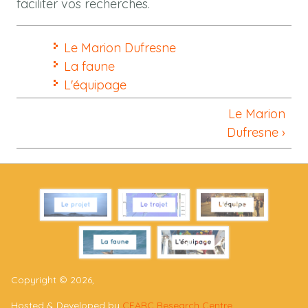
faciliter vos recherches.
Le Marion Dufresne
La faune
L'équipage
Le Marion
Dufresne ›
Copyright © 2026,
Hosted & Developed by
CEARC Research Centre