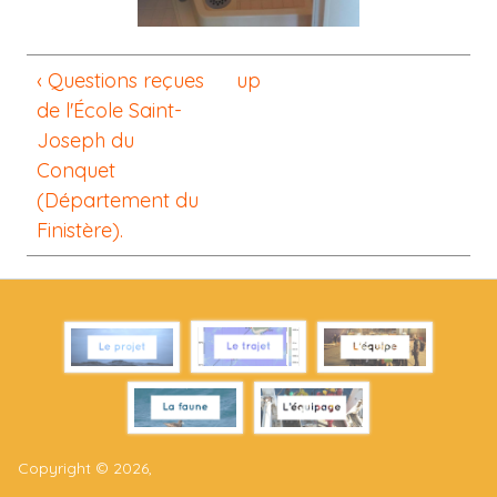
‹ Questions reçues
up
de l'École Saint-
Joseph du
Conquet
(Département du
Finistère).
Copyright © 2026,